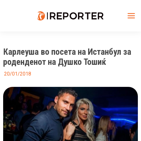
Skip
to
content
Mai
Me
Карлеуша во посета на Истанбул за
роденденот на Душко Тошиќ
20/01/2018