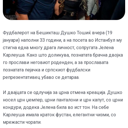
Фудбалерот на Бешикташ Душко Тошиќ вчера (19
јануари) наполни 33 години, а на посета во Истанбул му
стигна една многу драга личност, сопругата Јелена
Карлеуша. Како што доликува, познатата брачна двојка
го прослави неговиот роденден, а за прославата
познатата пејачка и српскиот фудбалски
репрезентативец убаво се детараа.
И двајцата се одлучија за црна отмена креација. Душко
носел црн џемпер, црни панталони и црн капут, со црни
кондури, додека Јелена била во ист тон. На себе
Карлеуша имала краток фустан, елегантни чизми, со
мрежасти чорапи.