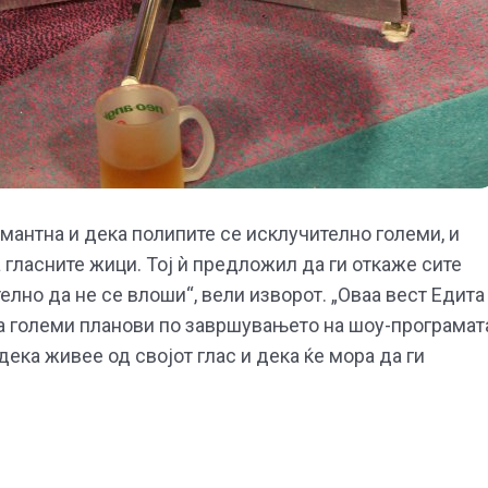
рмантна и дека полипите се исклучително големи, и
а гласните жици. Тој ѝ предложил да ги откаже сите
елно да не се влоши“, вели изворот. „Оваа вест Едита
ала големи планови по завршувањето на шоу-програмат
 дека живее од својот глас и дека ќе мора да ги