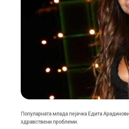
Популарната млада пејачка Едита Арадинови
здравствени проблеми.