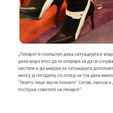
„Лекарот ѝ соопштил дека ситуацијата е ала
дека мора итно да ги оперира за да ги сочув
настапи и да мирува за ситуацијата дополнит
многу ја погодила, со оглед на тоа дека им
‘Твоето лице звучи познато’. Сепак, свесна е
послуша советите на лекарот“.