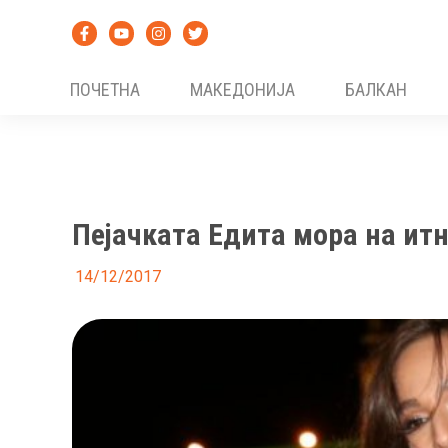
Skip
to
content
ПОЧЕТНА
МАКЕДОНИЈА
БАЛКАН
Пејачката Едита мора на итн
14/12/2017