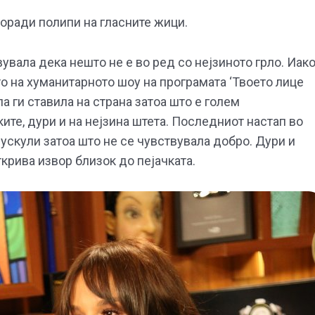
поради полипи на гласните жици.
увала дека нешто не е во ред со нејзиното грло. Иак
о на хуманитарното шоу на програмата ‘Твоето лице
а ги ставила на страна затоа што е голем
ите, дури и на нејзина штета. Последниот настап во
ускули затоа што не се чувствувала добро. Дури и
крива извор близок до пејачката.