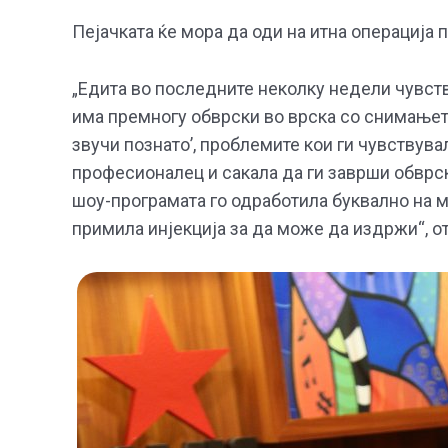
Пејачката ќе мора да оди на итна операција 
„Едита во последните неколку недели чувств
има премногу обврски во врска со снимањет
звучи познато’, проблемите кои ги чувствувал
професионалец и сакала да ги заврши обврск
шоу-програмата го одработила буквално на м
примила инјекција за да може да издржи“, от