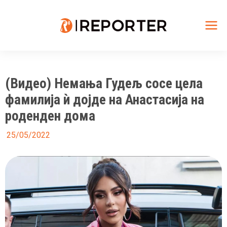
Skip
to
content
Mai
Me
(Видео) Немања Гудељ сосе цела
фамилија ѝ дојде на Анастасија на
роденден дома
25/05/2022