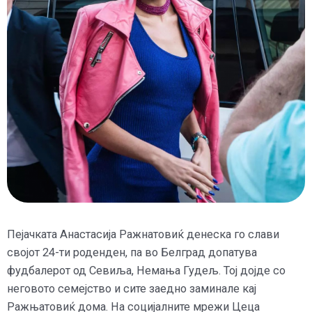
Пејачката Анастасија Ражнатовиќ денеска го слави
својот 24-ти роденден, па во Белград допатува
фудбалерот од Севиља, Немања Гудељ. Тој дојде со
неговото семејство и сите заедно заминале кај
Ражњатовиќ дома.
На социјалните мрежи Цеца