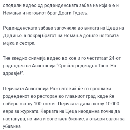
сподели видео од роденденската забва на која е е и
Немања и неговиот брат Драги Гудељ.
Роденденската забава започнала во вилата на Цеца на
Дедиње, а покрај братот на Немања дошле неговата
мајка и сестра.
Тие заедно снимија видео во кое и го честитаат 24-от
роденден на Анастасија “Среќен роденден Тасо. На
здравје!”.
Пејачката Анастасија Ражнатовиќ ќе го прослави
роденденот во ресторан во главниот град каде ќе
собере околу 100 гости.
Пејачката дала околу 10.000
евра за журката. Ќерката на Ц
еца неодамна почна да
настапува, но има и сопствен бизнис, а отвори салон за
убавина.