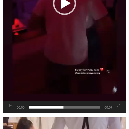
00:00
00:07
Видео
плејер