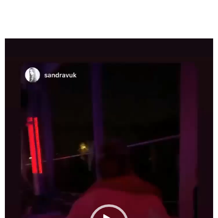
Видео
плејер