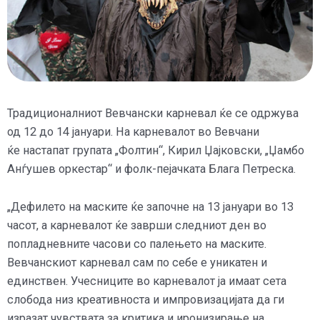
Традиционалниот Вевчански карневал ќе се одржува
од 12 до 14 јануари. На карневалот во Вевчани
ќе настапат групата „Фолтин“, Кирил Џајковски, „Џамбо
Анѓушев оркестар“ и фолк-пејачката Блага Петреска.
„Дефилето на маските ќе започне на 13 јануари во 13
часот, а карневалот ќе заврши следниот ден во
попладневните часови со палењето на маските.
Вевчанскиот карневал сам по себе е уникатен и
единствен. Учесниците во карневалот ја имаат сета
слобода низ креативноста и импровизацијата да ги
изразат чувствата за критика и иронизирање на