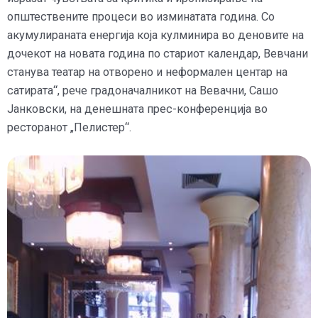
општествените процеси во изминатата година. Со
акумулираната енергија која кулминира во деновите на
дочекот на новата година по стариот календар, Вевчани
станува театар на отворено и неформален центар на
сатирата“, рече градоначалникот на Вевачни, Сашо
Јанковски, на денешната прес-конференција во
ресторанот „Пелистер“.