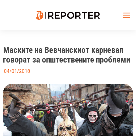
Skip
to
content
Mai
Me
Маските на Вевчанскиот карневал
говорат за општествените проблеми
04/01/2018