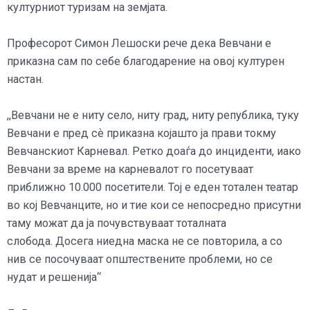
културниот туризам на земјата.
Професорот Симон Лешоски рече дека Вевчани е
приказна сам по себе благодарение на овој културен
настан.
,,Вевчани не е ниту село, ниту град, ниту република, туку
Вевчани е пред сѐ приказна којашто ја прави токму
Вевчанскиот Карневал. Ретко доаѓа до инциденти, иако
Вевчани за време на карневалот го посетуваат
приближно 10.000 посетители. Тој е еден тотален театар
во кој Вевчанците, но и тие кои се непосредно присутни
таму можат да ја почувствуваат тоталната
слобода. Досега ниедна маска не се повторила, а со
нив се посочуваат општествените проблеми, но се
нудат и решенија“