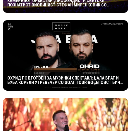
КАМЕРНИОТ ОРКЕСТАР „ПРОФУНДИС“ И СВЕТСКИ
ПОЗНАТИОТ ВИОЛИНИСТ СТЕФАН МИЛЕНКОВИЌ СО
СПЕКТАКУЛАРЕН „CANDLELIGHT“ КОНЦЕРТ НА „ОХРИДСКО
ЛЕТО“
ОХРИД ПОДГОТВЕН ЗА МУЗИЧКИ СПЕКТАКЛ: ЏАЛА БРАТ И
БУБА КОРЕЛИ УТРЕВЕЧЕР СО GOAT TOUR ВО „ЕГОИСТ БИЧ
БАР“