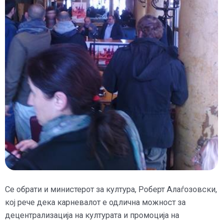
Се обрати и министерот за култура, Роберт Алаѓозовски,
кој рече дека карневалот е одлична можност за
децентрализација на културата и промоција на