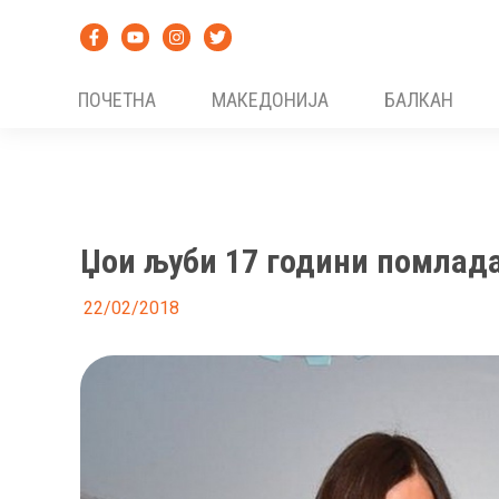
Skip
to
content
ПОЧЕТНА
МАКЕДОНИЈА
БАЛКАН
Џои љуби 17 години помлада
22/02/2018