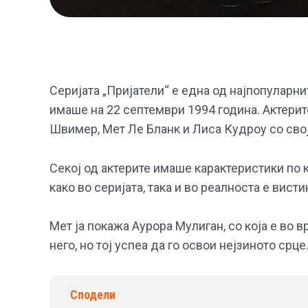
Серијата „Пријатели“ е една од најпопуларнит
имаше на 22 септември 1994 година. Актерит
Швимер, Мет Ле Бланк и Лиса Кудроу со својо
Секој од актерите имаше карактеристики по 
како во серијата, така и во реалноста е вист
Мет ја покажа Аурора Мулиган, со која е во 
него, но тој успеа да го освои нејзиното срце
Сподели