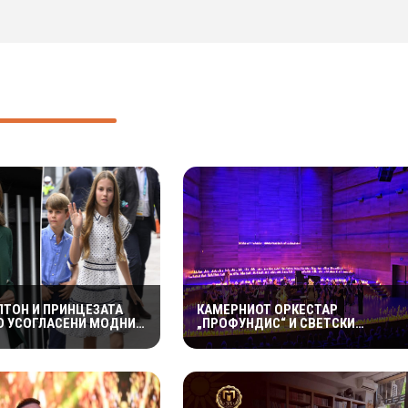
ЛТОН И ПРИНЦЕЗАТА
КАМЕРНИОТ ОРКЕСТАР
О УСОГЛАСЕНИ МОДНИ
„ПРОФУНДИС“ И СВЕТСКИ
ИИ НА ИГРИТЕ НА
ПОЗНАТИОТ ВИОЛИНИСТ СТЕФАН
ТОТ – КРАЛСКОТО
МИЛЕНКОВИЌ СО СПЕКТАКУЛАРЕН
О ГО ПРИВЛЕЧЕ
„CANDLELIGHT“ КОНЦЕРТ НА
НИМАНИЕ
„ОХРИДСКО ЛЕТО“