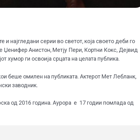
е и најгледани серии во светот, која своето деби го
е Џенифер Анистон, Метју Пери, Кортни Кокс, Дејвид
т хумор ги освоија срцата на целата публика.
кои беше омилен на публиката. Актерот Мет Лебланк,
ински заводник.
врска од 2016 година. Аурора е 17 годии помлада од
.