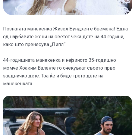
Познатата манекенка Жизел Бундхен е бремена! Една
од најубавите жени на светот чека дете на 44 години,
како што пренесува „Пипл“.
44-годишната манекенка и нејзиното 35-годишно
момче Хоаким Валенте го очекуваат своето прво
заедничко дете. Тоа ќе и биде трето дете на
манекенката.