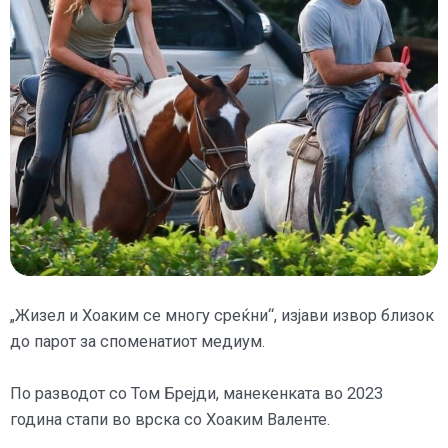
„Жизел и Хоаким се многу среќни“, изјави извор близок
до парот за споменатиот медиум.
По разводот со Том Брејди, манекенката во 2023
година стапи во врска со Хоаким Валенте.