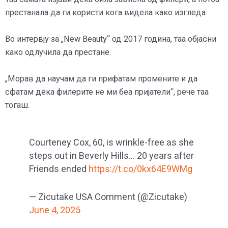
престанала да ги користи кога видела како изгледа.
Во интервју за „New Beauty“ од 2017 година, таа објасни
како одлучила да престане.
„Морав да научам да ги прифатам промените и да
сфатам дека филерите не ми беа пријатели“, рече таа
тогаш.
Courteney Cox, 60, is wrinkle-free as she
steps out in Beverly Hills… 20 years after
Friends ended
https://t.co/0kx64E9WMg
— Zicutake USA Comment (@Zicutake)
June 4, 2025