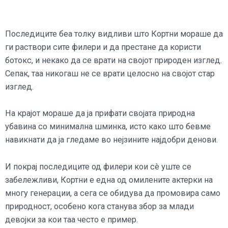
Последиците беа толку видливи што Кортни мораше да
ги раствори сите филери и да престане да користи
ботокс, и некако да се врати на својот природен изглед.
Сепак, таа никогаш не се врати целосно на својот стар
изглед.
На крајот мораше да ја прифати својата природна
убавина со минимална шминка, исто како што бевме
навикнати да ја гледаме во нејзините најдобри денови.
И покрај последиците од филери кои сè уште се
забележливи, Кортни е една од омилените актерки на
многу генерации, а сега се обидува да промовира само
природност, особено кога станува збор за млади
девојки за кои таа често е пример.