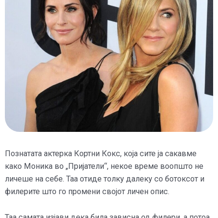
Познатата актерка Кортни Кокс, која сите ја сакавме
како Моника во „Пријатели“, некое време воопшто не
личеше на себе. Таа отиде толку далеку со ботоксот и
филерите што го промени својот личен опис.
Таа самата изјави дека била зависна од филери, а потоа