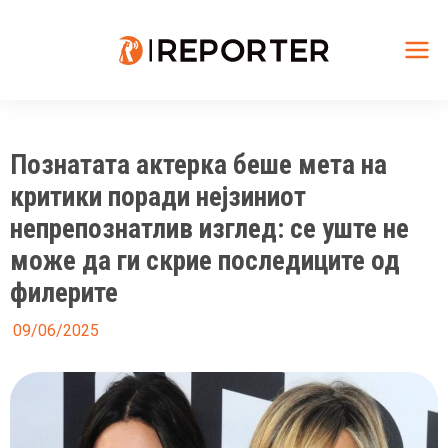
Skip
to
content
Mai
Me
Познатата актерка беше мета на
критики поради нејзиниот
непрепознатлив изглед: се уште не
може да ги скрие последиците од
филерите
09/06/2025