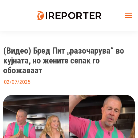
Skip
to
content
Mai
Me
(Видео) Бред Пит „разочарува“ во
кујната, но жените сепак го
обожаваат
02/07/2025