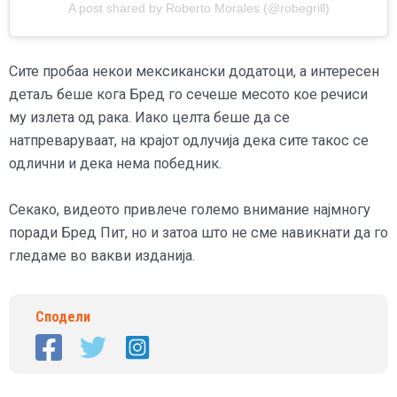
A post shared by Roberto Morales (@robegrill)
Сите пробаа некои мексикански додатоци, а интересен
детаљ беше кога Бред го сечеше месото кое речиси
му излета од рака. Иако целта беше да се
натпреваруваат, на крајот одлучија дека сите такос се
одлични и дека нема победник.
Секако, видеото привлече големо внимание најмногу
поради Бред Пит, но и затоа што не сме навикнати да го
гледаме во вакви изданија.
Сподели