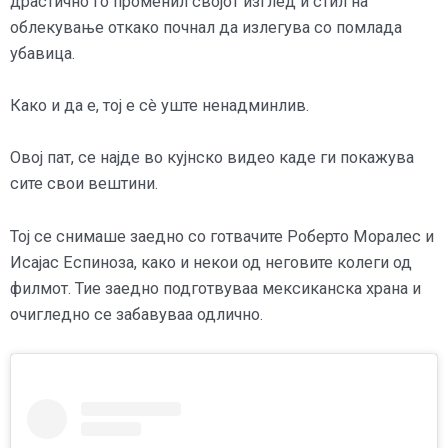
драстично го променил својот изглед и стил на
облекување откако почнал да излегува со помлада
убавица.
Како и да е, тој е сè уште ненадминлив.
Овој пат, се најде во кујнско видео каде ги покажува
сите свои вештини.
Тој се снимаше заедно со готвачите Роберто Моралес и
Исајас Еспиноза, како и некои од неговите колеги од
филмот. Тие заедно подготвуваа мексиканска храна и
очигледно се забавуваа одлично.