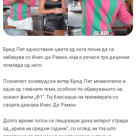
Бред Пит едноставно цвета од кога почна да се
забавува со Инес де Рамон, која е речиси три децении
помлада од него.
Познатиот холивудски актер Бред Пит моментално е
една од главните теми, особено по објавувањето на
новиот филм „Ф1“. Тој блескаше на премиерата со
својата девојка Инес Де Рамон.
Долго време потоа се пишуваше дека актерот страда
од „криза на средни години“, со оглед на тоа што