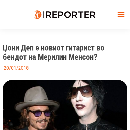
Skip
to
content
Mai
Me
Џони Деп e новиот гитарист во
бендот на Мерилин Менсон?
20/01/2018