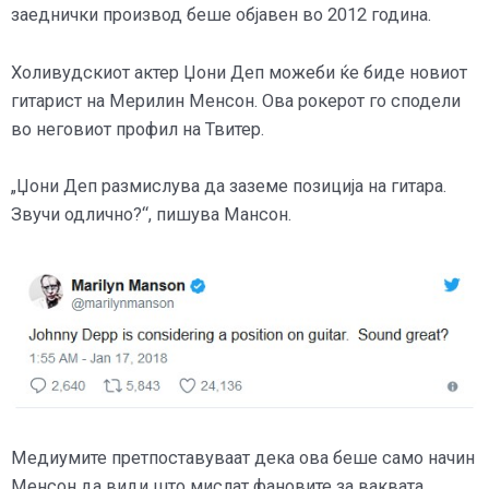
заеднички производ беше објавен во 2012 година.
Холивудскиот актер Џони Деп можеби ќе биде новиот
гитарист на Мерилин Менсон. Ова рокерот го сподели
во неговиот профил на Твитер.
„Џони Деп размислува да заземе позиција на гитара.
Звучи одлично?“, пишува Мансон.
Медиумите претпоставуваат дека ова беше само начин
Менсон да види што мислат фановите за ваквата