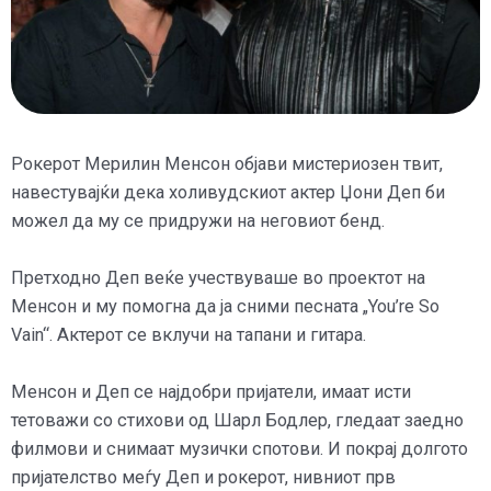
Рокерот Мерилин Менсон објави мистериозен твит,
навестувајќи дека холивудскиот актер Џони Деп би
можел да му се придружи на неговиот бенд.
Претходно Деп веќе учествуваше во проектот на
Менсон и му помогна да ја сними песната „You’re So
Vain“. Актерот се вклучи на тапани и гитара.
Менсон и Деп се најдобри пријатели, имаат исти
тетоважи со стихови од Шарл Бодлер, гледаат заедно
филмови и снимаат музички спотови. И покрај долгото
пријателство меѓу Деп и рокерот, нивниот прв