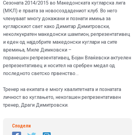
Сезоната 2014/2015 во Македонската кугларска лига
(МКЛ) е првата за новосоздадениот клуб. Во него
членуваат многу докажани и познати имиња за
кугларскиот свет како Димитар Димитровски,
неколкукратен македонски шампион, репрезентативец
и еден од најдобрите македонски куглари на сите
времиња, Миле Димковски –
поранешен репрезентативец, Бојан Влаќевски актуелен
репрезентативец и носител на сребрен медал од
последното светско првенство…
Тренер на екипата е многу квалитетната и познатата
личност во куглањето, некогашен репрезентативен
тренер, Драги Димитровски.
Сподели