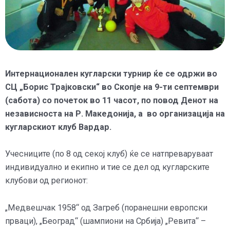
Интернационален кугларски турнир ќе се одржи во
СЦ „Борис Трајковски“ во Скопје на 9-ти септември
(сабота) со почеток во 11 часот, по повод Денот на
независноста на Р. Македонија, а во организација на
кугларскиот клуб Вардар.
Учесниците (по 8 од секој клуб) ќе се натпреваруваат
индивидуално и екипно и тие се дел од кугларските
клубови од регионот:
„Медвешчак 1958“ од Загреб (поранешни европски
прваци), „Београд“ (шампиони на Србија) „Ревита“ –