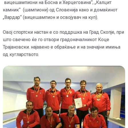
вицешампиони на Босна и Херцеговина“, „Калцит
камник“ (шампиони) од Словенија како и домаќинот
„Вардар“ (вицешампион и освојувач на куп).
Овој спортски настан е со поддршка на Град Скопје, при
што свечено ќе го отвори градоначалникот Коце
Трајановски. најавено е обраќање и на значајни имиња
од кугларството.