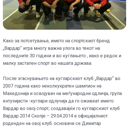
Како за потсетување, името на спортскиот бренд
„Вардар“ игра многу важна улога во текот на
последните 30 години и во куглањето , иако е редок и
малку застапен спорт во нашата држава.
После згаснувањето на кугларскиот клуб „Вардар“ во
2007 година како неколкукратен шампион на
Македонија и освојувач на меѓународни одличја, група
ентузијасти -куглари одлучија да го оживеат името
Вардар во овој спорт, создавајќи го кугларскиот клуб
Вардар 2014 Скопје – 29.04.2014 е официјалниот
роденден на овој клуб. основачи се Димитар