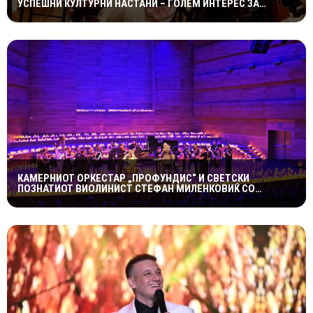
УСПЕШНИ КУЛТУРНИ НАСТАНИ – ГОЛЕМ ИНТЕРЕС ЗА
„ИСТОРИЈА НА МАКЕДОНСКАТА РОК МУЗИКА“
КАМЕРНИОТ ОРКЕСТАР „ПРОФУНДИС“ И СВЕТСКИ
ПОЗНАТИОТ ВИОЛИНИСТ СТЕФАН МИЛЕНКОВИЌ СО
СПЕКТАКУЛАРЕН „CANDLELIGHT“ КОНЦЕРТ НА „ОХРИДСКО
ЛЕТО“