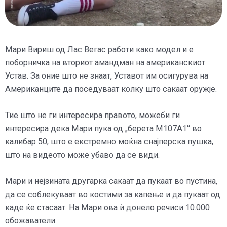
Мари Вириш од Лас Вегас работи како модел и е
поборничка на вториот амандман на американскиот
Устав. За оние што не знаат, Уставот им осигурува на
Американците да поседуваат колку што сакаат оружје.
Тие што не ги интересира правото, можеби ги
интересира дека Мари пука од „берета М107А1“ во
калибар 50, што е екстремно моќна снајперска пушка,
што на видеото може убаво да се види.
Мари и нејзината другарка сакаат да пукаат во пустина,
да се соблекуваат во костими за капење и да пукаат од
каде ќе стасаат. На Мари ова ѝ донело речиси 10.000
обожаватели.