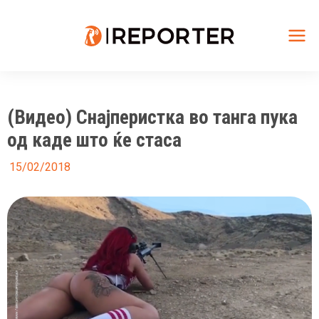
Skip
to
content
Mai
Me
(Видео) Снајперистка во танга пука
од каде што ќе стаса
15/02/2018