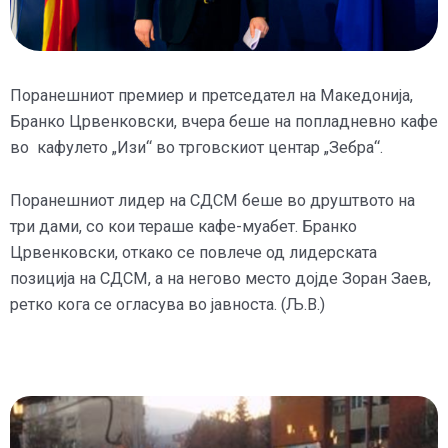
Поранешниот премиер и претседател на Македонија,
Бранко Црвенковски, вчера беше на попладневно кафе
во кафулето „Изи“ во трговскиот центар „Зебра“.
Поранешниот лидер на СДСМ беше во друштвото на
три дами, со кои тераше кафе-муабет. Бранко
Црвенковски, откако се повлече од лидерската
позиција на СДСМ, а на негово место дојде Зоран Заев,
ретко кога се огласува во јавноста. (Љ.В.)