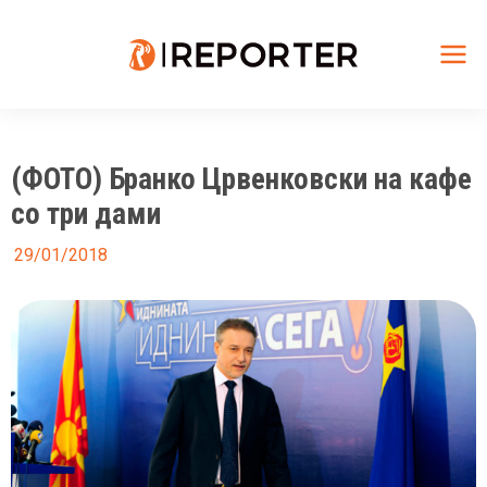
Skip
to
content
Mai
Me
(ФОТО) Бранко Црвенковски на кафе
со три дами
29/01/2018