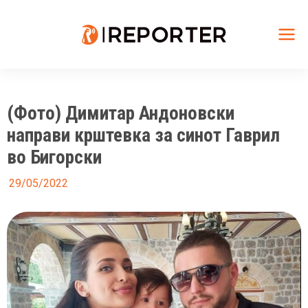
Skip
to
content
Mai
Me
(Фото) Димитар Андоновски
направи крштевка за синот Гаврил
во Бигорски
29/05/2022