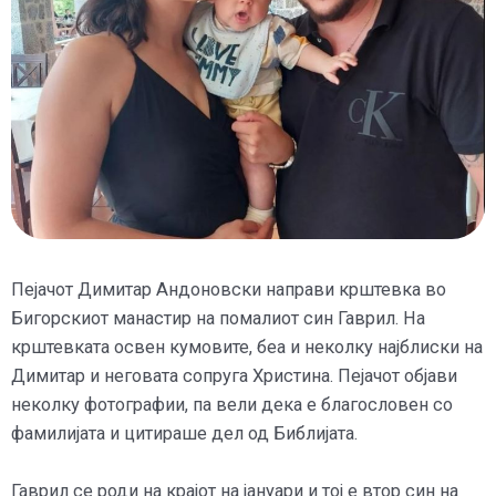
Пејачот Димитар Андоновски направи крштевка во
Бигорскиот манастир на помалиот син Гаврил. На
крштевката освен кумовите, беа и неколку најблиски на
Димитар и неговата сопруга Христина. Пејачот објави
неколку фотографии, па вели дека е благословен со
фамилијата и цитираше дел од Библијата.
Гаврил се роди на крајот на јануари и тој е втор син на