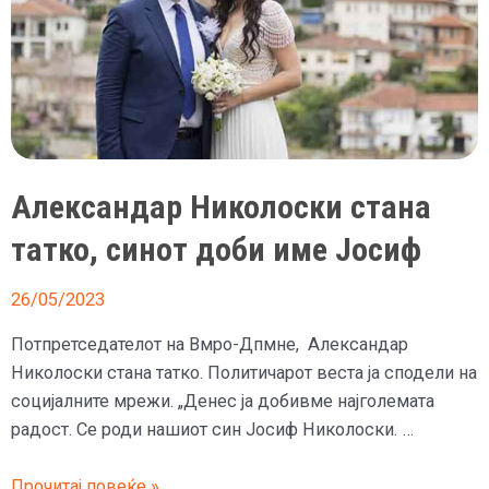
Александар Николоски стана
татко, синот доби име Јосиф
26/05/2023
Потпретседателот на Вмро-Дпмне, Александар
Николоски стана татко. Политичарот веста ја сподели на
социјалните мрежи. „Денес ја добивме најголемата
радост. Се роди нашиот син Јосиф Николоски. …
Александар
Прочитај повеќе »