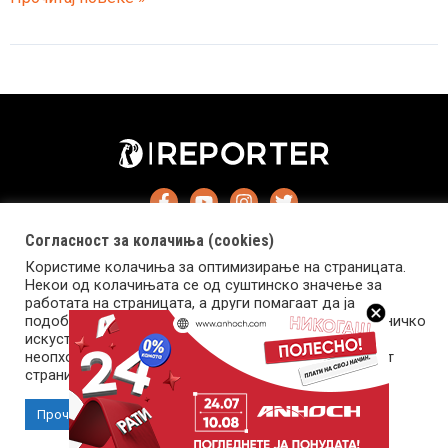
Николоски
стана
татко,
синот
доби
име
Јосиф
Согласност за колачиња (cookies)
Користиме колачиња за оптимизирање на страницата.
Некои од колачињата се од суштинско значење за
работата на страницата, а други помагаат да ја
подобриме оваа интернет страница и вашето корисничко
искуство. Напомена: задолжителните колачиња се
Импресум
Маркетинг
Контакт
Услови за користење
неопходни за користење и пристап до оваа интернет
страница.
Copyright © 2026 Reporter.mk | Member of Clip Media Group
Прочитај повеќе
Прифати колачиња