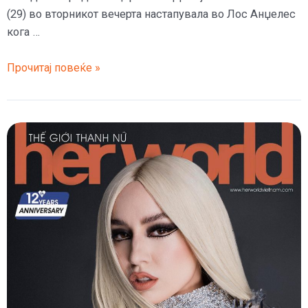
(29) во вторникот вечерта настапувала во Лос Анџелес
кога …
(Видео)
Прочитај повеќе »
Се
качи
на
сцена
и
ѝ
удри
шлаканица,
по
Бебе
Реџа
уште
една