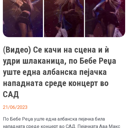
(Видео) Се качи на сцена и ѝ
удри шлаканица, по Бебе Реџа
уште една албанска пејачка
нападната среде концерт во
САД
21/06/2023
По Бебе Реџа уште една албанска пејачка била
нападната среде концерт во САД. Пејачката Ава Макс