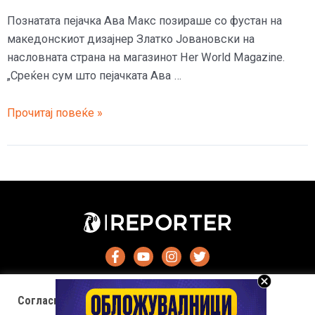
Познатата пејачка Ава Макс позираше со фустан на
македонскиот дизајнер Златко Јовановски на
насловната страна на магазинот Her World Magazine.
„Среќен сум што пејачката Ава …
Пејачката
Прочитај повеќе »
Ава
Макс
во
фустан
на
Златко
Јовановски
на
насловната
на
Согласност за колачиња (cookies)
светски