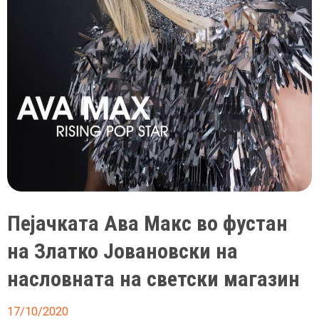
албанска
пејачка
нападната
среде
концерт
во
САД
Пејачката Ава Макс во фустан
на Златко Јовановски на
насловната на светски магазин
17/10/2020