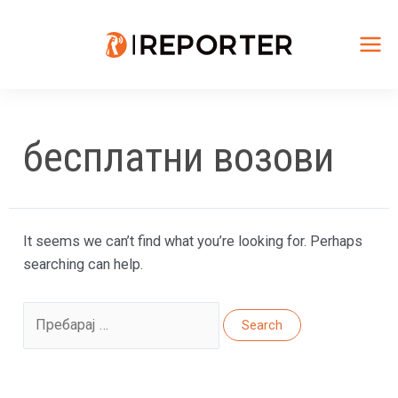
Skip
to
content
Mai
Me
бесплатни возови
It seems we can’t find what you’re looking for. Perhaps
searching can help.
Search
for: