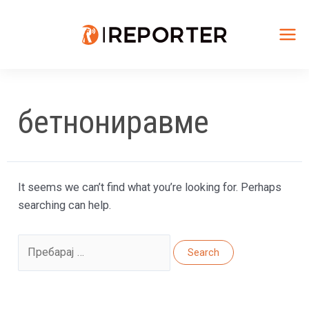
Skip
to
content
Mai
Me
бетнониравме
It seems we can’t find what you’re looking for. Perhaps
searching can help.
Search
for: