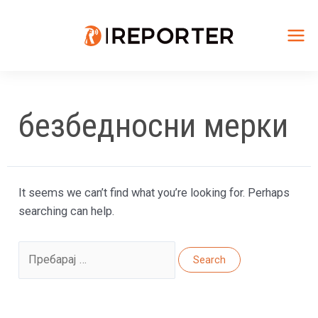
Skip
to
content
Mai
Me
безбедносни мерки
It seems we can’t find what you’re looking for. Perhaps
searching can help.
Search
for: