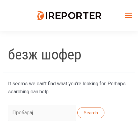
Skip
to
content
Mai
Me
безж шофер
It seems we can’t find what you’re looking for. Perhaps
searching can help.
Search
for: