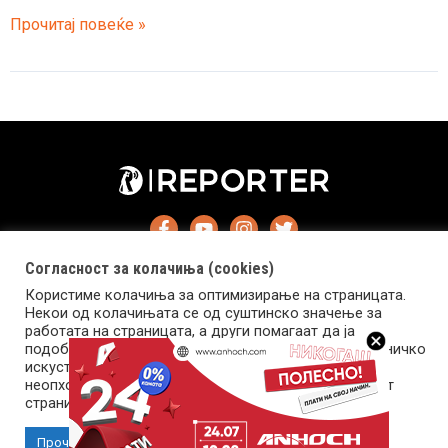
Мистериозната
Прочитај повеќе »
смрт
на
стотина
лилјаци
ги
исплаши
Индијците
Согласност за колачиња (cookies)
Користиме колачиња за оптимизирање на страницата.
Некои од колачињата се од суштинско значење за
работата на страницата, а други помагаат да ја
подобриме оваа интернет страница и вашето корисничко
искуство. Напомена: задолжителните колачиња се
Импресум
Маркетинг
Контакт
Услови за користење
неопходни за користење и пристап до оваа интернет
страница.
Copyright © 2026 Reporter.mk | Member of Clip Media Group
Прочитај повеќе
Прифати колачиња