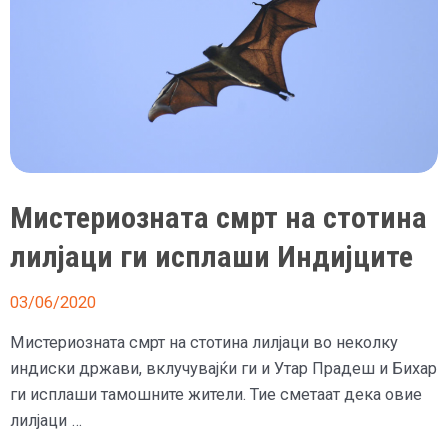
Мистериозната смрт на стотина
лилјаци ги исплаши Индијците
03/06/2020
Мистериозната смрт на стотина лилјаци во неколку
индиски држави, вклучувајќи ги и Утар Прадеш и Бихар
ги исплаши тамошните жители. Тие сметаат дека овие
лилјаци …