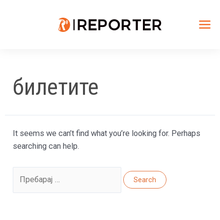
Skip
to
content
Mai
Me
билетите
It seems we can’t find what you’re looking for. Perhaps
searching can help.
Search
for: