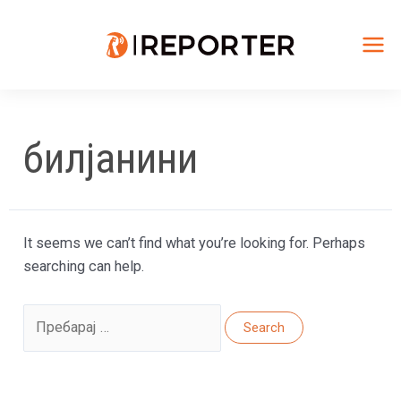
Skip
to
content
Mai
Me
билјанини
It seems we can’t find what you’re looking for. Perhaps
searching can help.
Search
for: