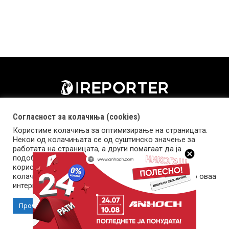
Согласност за колачиња (cookies)
Користиме колачиња за оптимизирање на страницата.
Некои од колачињата се од суштинско значење за
работата на страницата, а други помагаат да ја
подобриме оваа интернет страница и вашето
корисничко искуство. Напомена: задолжителните
колачиња се неопходни за користење и пристап до оваа
Импресум
Маркетинг
Контакт
Услови за користење
интернет страница.
Прочитај повеќе
Прифати колачиња
Copyright © 2026 Reporter.mk | Member of Clip Media Group