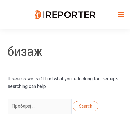
Skip
to
content
Mai
Me
бизаж
It seems we can’t find what you’re looking for. Perhaps
searching can help.
Search
for: