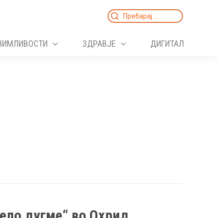
Search
for:
НИМЛИВОСТИ
ЗДРАВЈЕ
ДИГИТАЛ
јело дугме“ во Охрид