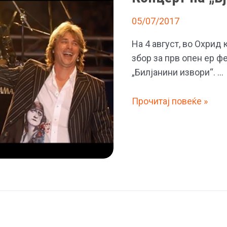
05/07/2017
На 4 август, во Охрид
збор за прв опен ер ф
„Билјанини извори“. …
Концерт
Прочитај повеќе »
на
„Бјело
дугме“
во
Охрид