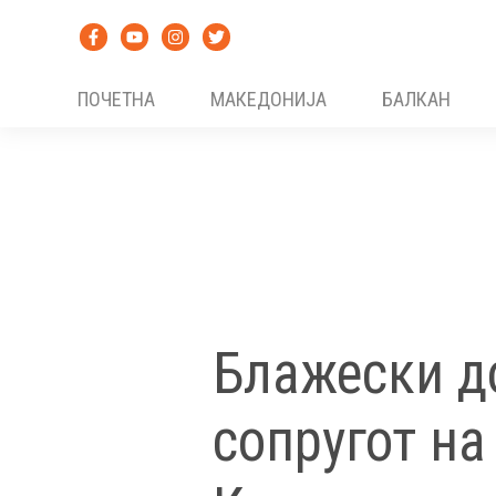
Skip
to
content
ПОЧЕТНА
МАКЕДОНИЈА
БАЛКАН
Блажески до
сопругот на