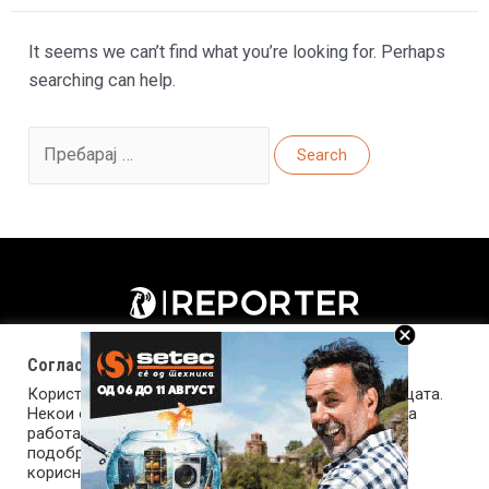
It seems we can’t find what you’re looking for. Perhaps
searching can help.
Search
for:
Согласност за колачиња (cookies)
Користиме колачиња за оптимизирање на страницата.
Некои од колачињата се од суштинско значење за
работата на страницата, а други помагаат да ја
подобриме оваа интернет страница и вашето
корисничко искуство. Напомена: задолжителните