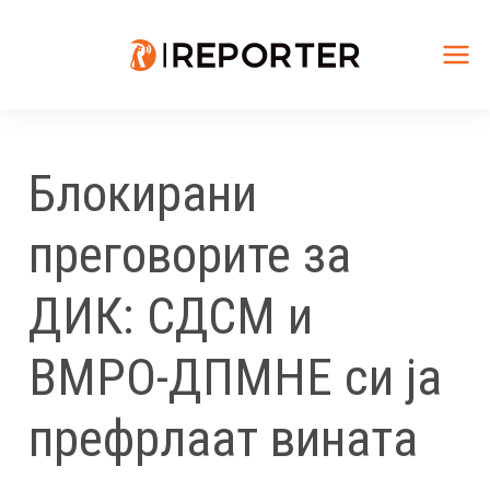
Skip
to
content
Mai
Me
Блокирани
преговорите за
ДИК: СДСМ и
ВМРО-ДПМНЕ си ја
префрлаат вината