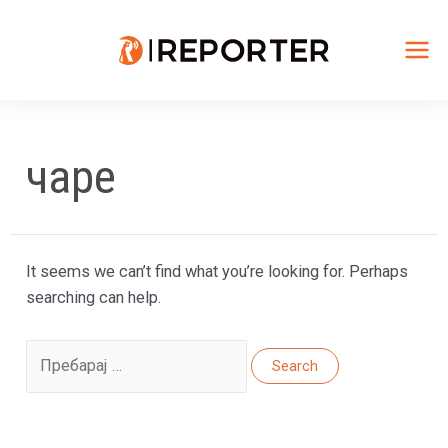
Skip
to
content
Mai
Me
чаре
It seems we can’t find what you’re looking for. Perhaps
searching can help.
Search
for: