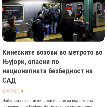
Кинеските возови во метрото во
Њујорк, опасни по
националната безбедност на
САД
20/05/2019
Набавката на нови кинески возови за подземната
железница во Њујорк, би можела да претставува