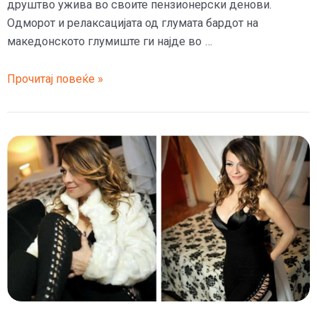
друштво ужива во своите пензионерски денови.
Одморот и релаксацијата од глумата бардот на
македонското глумиште ги најде во …
Пензионерски
Прочитај повеќе »
денови
со
пиво