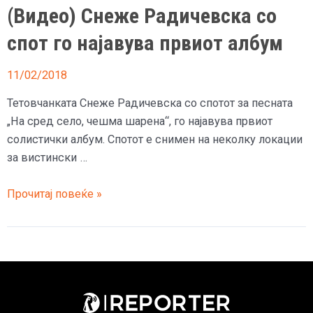
(Видео) Снеже Радичевска со
спот го најавува првиот албум
11/02/2018
Тетовчанката Снеже Радичевска со спотот за песната
„На сред село, чешма шарена“, го најавува првиот
солистички албум. Спотот е снимен на неколку локации
за вистински …
(Видео)
Прочитај повеќе »
Снеже
Радичевска
со
спот
го
најавува