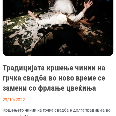
Традицијата кршење чинии на
грчка свадба во ново време се
замени со фрлање цвеќиња
29/10/2022
Кршењето чинии на грчка свадба е долга традиција во