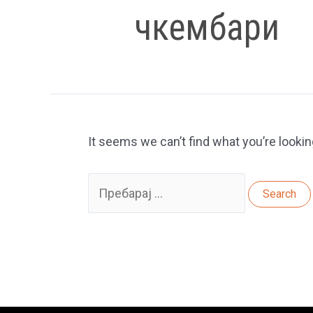
чкембари
It seems we can’t find what you’re lookin
Search
for: