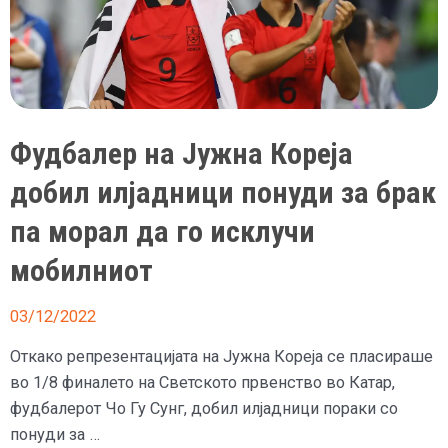
Фудбалер на Јужна Кореја
добил илјадници понуди за брак
па морал да го исклучи
мобилниот
03/12/2022
Откако репрезентацијата на Јужна Кореја се пласираше
во 1/8 финалето на Светското првенство во Катар,
фудбалерот Чо Гу Сунг, добил илјадници пораки со
понуди за …