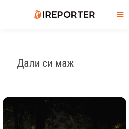
Skip
to
content
Mai
Me
Дали си маж