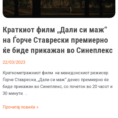
Краткиот филм „Дали си маж“
на Ѓорче Ставрески премиерно
ќе биде прикажан во Синеплекс
22/03/2023
Краткометражниот филм на македонскиот режисер
Ѓорче Ставрески, „Дали си маж“ денес премиерно ќе
биде прикажан во Синеплекс, со почеток во 20 часот и
30 минути. …
Краткиот
Прочитај повеќе »
филм