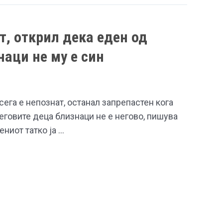
т, открил дека еден од
наци не му е син
сега е непознат, останал запрепастен кога
еговите деца близнаци не е негово, пишува
ениот татко ја …