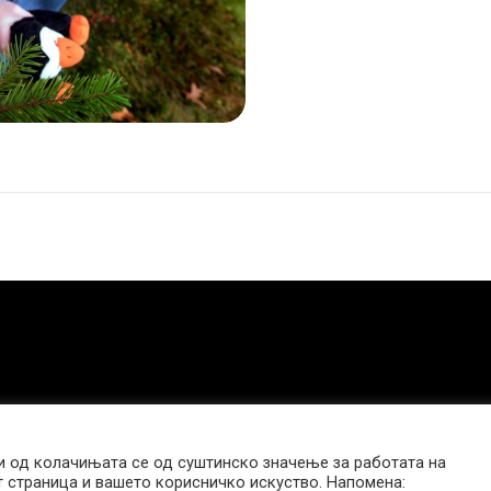
еден
од
неговите
близнаци
не
му
е
син
 од колачињата се од суштинско значење за работата на
т страница и вашето корисничко искуство. Напомена: