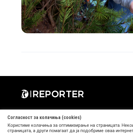
Согласност за колачиња (cookies)
Користиме колачиња за оптимизирање на страницата. Некои
страницата, а други помагаат да ја подобриме оваа интерне
Copyright © 2026 Reporter.mk | Member of Clip Media Group