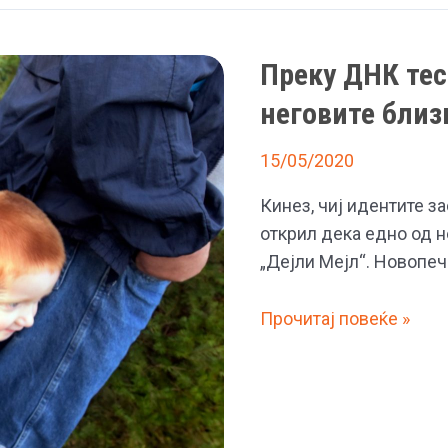
Преку ДНК тес
неговите близ
15/05/2020
Кинез, чиј идентите за
открил дека едно од н
„Дејли Мејл“. Новопеч
Преку
Прочитај повеќе »
ДНК
тест,
открил
дека