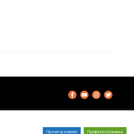
Прочитај повеќе
Прифати колачиња
Импресум
Маркетинг
Контакт
Услови за користење