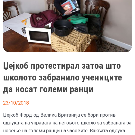
Џејкоб протестирал затоа што
школото забранило учениците
да носат големи ранци
23/10/2018
Џејкоб Форд од Велика Британија се бори против
одлуката на управата на неговото школо за забраната за
носење на големи ранци на часовите. Ваквата одлука …