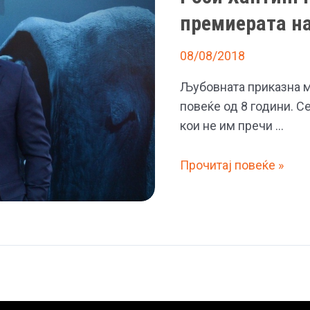
премиерата н
08/08/2018
Љубовната приказна м
повеќе од 8 години. С
кои не им пречи …
Роси
Прочитај повеќе »
Хантингтон
и
Џејсон
Статам
на
премиерата
на