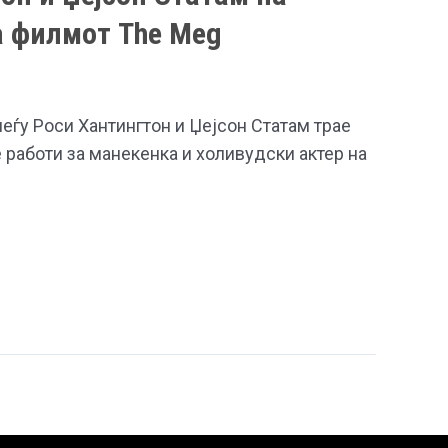
а филмот The Meg
еѓу Роси Хантингтон и Џејсон Статам трае
е работи за манекенка и холивудски актер на