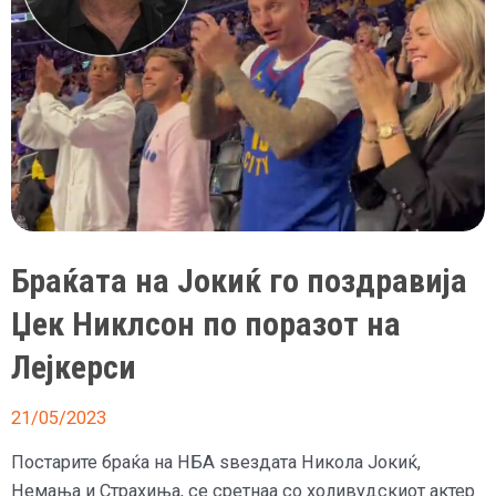
Браќата на Јокиќ го поздравија
Џек Никлсон по поразот на
Лејкерси
21/05/2023
Постарите браќа на НБА ѕвездата Никола Јокиќ,
Немања и Страхиња, се сретнаа со холивудскиот актер