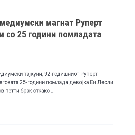
 медиумски магнат Руперт
и со 25 години помладата
едиумски тајкуни, 92-годишниот Руперт
еговата 25-години помлада девојка Ен Лесли
ов петти брак откако …