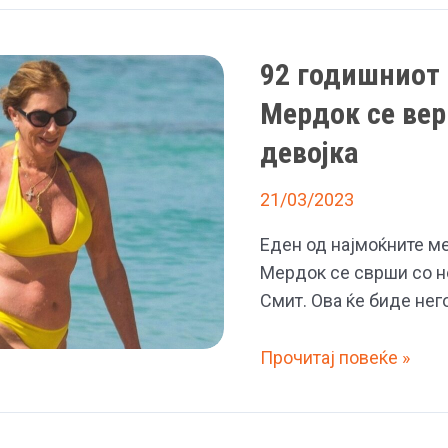
92 годишниот
Мердок се вер
девојка
21/03/2023
Еден од најмоќните м
Мердок се сврши со н
Смит. Ова ќе биде нег
92
Прочитај повеќе »
годишниот
медиумски
магнат