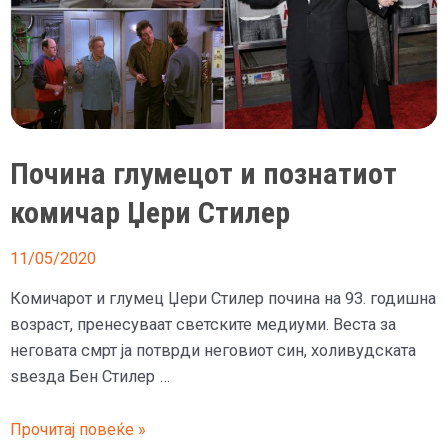
Почина глумецот и познатиот
комичар Џери Стилер
11/05/2020
Комичарот и глумец Џери Стилер почина на 93. годишна
возраст, пренесуваат светските медиуми. Веста за
неговата смрт ја потврди неговиот син, холивудската
ѕвезда Бен Стилер …
Почина
Прочитај повеќе »