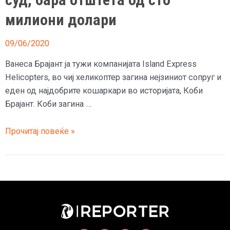
Дубровник
милиони долари
09/06/2020
Ванеса Брајант ја тужи компанијата Island Express
Helicopters, во чиј хеликоптер загина нејзиниот сопруг и
еден од најдобрите кошаркари во историјата, Коби
Брајант. Коби загина …
Вдовицата
Прочитај повеќе »
на
Коби
Брајант
на
суд,
бара
отштета