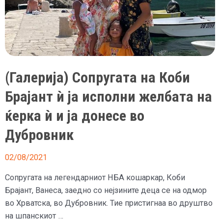
(Галерија) Сопругата на Коби
Брајант ѝ ја исполни желбата на
ќерка ѝ и ја донесе во
Дубровник
02/08/2021
Сопругата на легендарниот НБА кошаркар, Коби
Брајант, Ванеса, заедно со нејзините деца се на одмор
во Хрватска, во Дубровник. Тие пристигнаа во друштво
на шпанскиот …