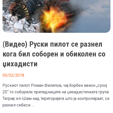
(Видео) Руски пилот се разнел
кога бил соборен и обиколен со
џихадисти
05/02/2018
Рускиот пилот Роман Филипов, чиј борбен авион „сухој
25“ го собориле припадниците на џихадистичката група
Тагрир ел-Шам над територијата што ја контролираат, се
разнел себеси …