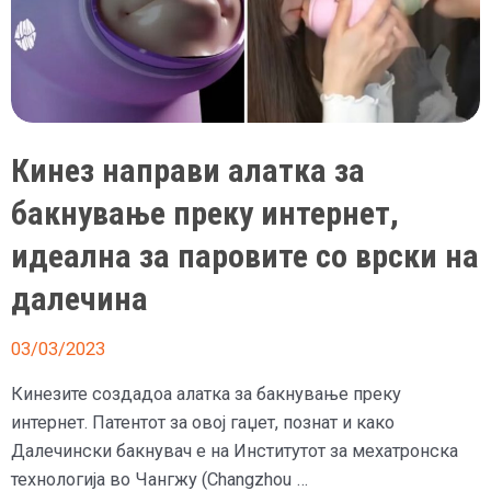
Кинез направи алатка за
бакнување преку интернет,
идеална за паровите со врски на
далечина
03/03/2023
Кинезите создадоа алатка за бакнување преку
интернет. Патентот за овој гаџет, познат и како
Далечински бакнувач е на Институтот за мехатронска
технологија во Чангжу (Changzhou …