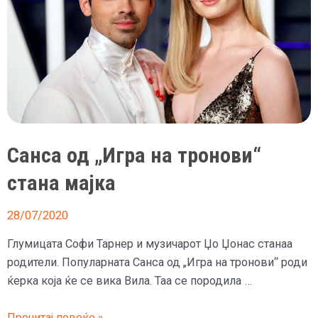
Санса од „Игра на тронови“
стана мајка
28/07/2020
Глумицата Софи Тарнер и музичарот Џо Џонас станаа
родители. Популарната Санса од „Игра на тронови“ роди
ќерка која ќе се вика Вила. Таа се породила …
Санса
Прочитај повеќе »