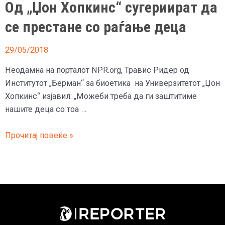
Од „Џон Хопкинс“ сугериират да
се престане со раѓање деца
29/05/2018
Неодамна на порталот NPR.org, Травис Ридер од
Институтот „Берман“ за биоетика на Универзитетот „Џон
Хопкинс“ изјавил: „Можеби треба да ги заштитиме
нашите деца со тоа …
Од
Прочитај повеќе »
„Џон
Хопкинс“
сугериират
да
се
престане