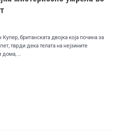
ет
 Купер, британската двојка која почина за
пет, тврди дека телата на нејзините
 дома, …