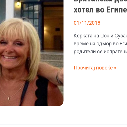
хотел во Егип
01/11/2018
Ќерката на Џон и Сузан
време на одмор во Еги
родители се испратени
Британска
Прочитај повеќе »
двојка
мистериозно
умрела
во
хотел
во
Египет