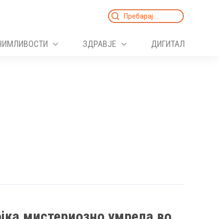
Search
for:
НИМЛИВОСТИ
ЗДРАВЈЕ
ДИГИТАЛ
јка мистериозно умрела во