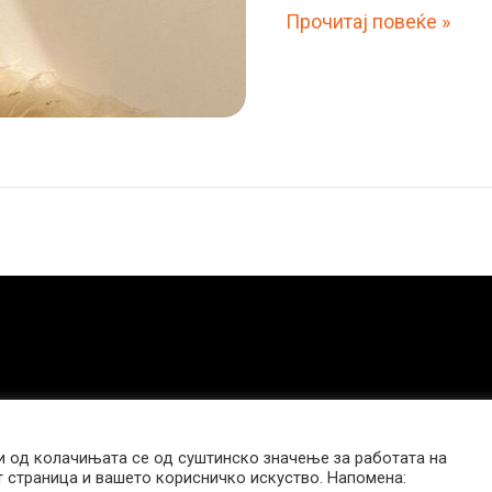
Познатата
Прочитај повеќе »
актерка
минатата
година
тајно
го
роди
третото
дете:
„Не
зборував
многу
за
тоа“
 од колачињата се од суштинско значење за работата на
т страница и вашето корисничко искуство. Напомена: