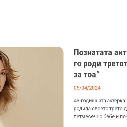
Познатата акт
го роди третот
за тоа“
05/04/2024
43-годишната актерка 
родила своето трето д
петмесечно бебе и поч