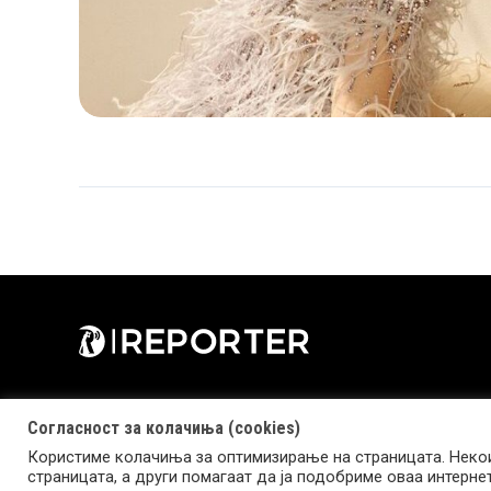
Согласност за колачиња (cookies)
Користиме колачиња за оптимизирање на страницата. Некои
страницата, а други помагаат да ја подобриме оваа интерне
Copyright © 2026 Reporter.mk | Member of Clip Media Group