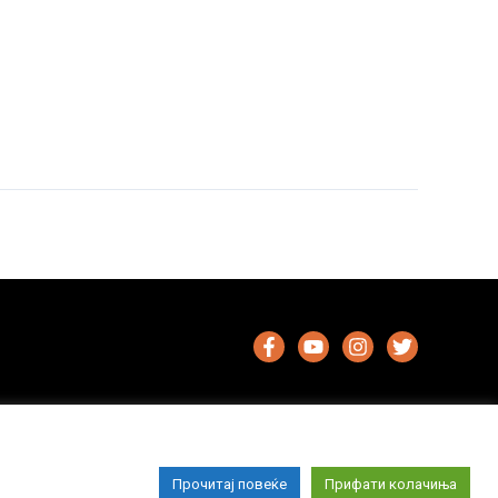
Прочитај повеќе
Прифати колачиња
Импресум
Маркетинг
Контакт
Услови за користење