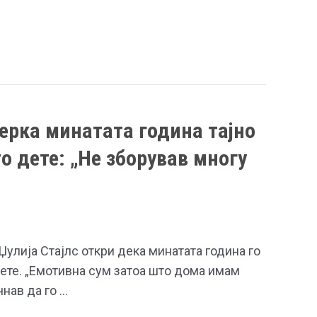
ерка минатата година тајно
о дете: „Не зборував многу
Џулија Стајлс откри дека минатата година го
ете. „Емотивна сум затоа што дома имам
нав да го …