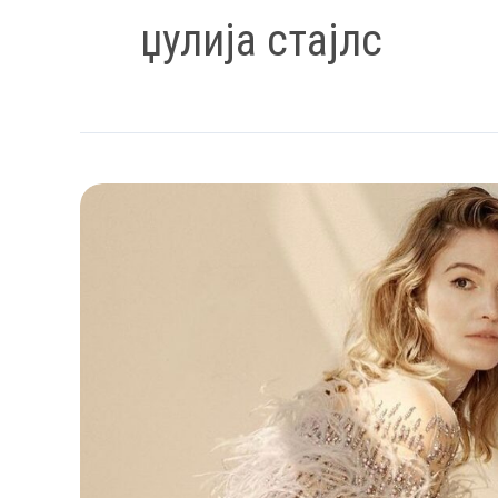
џулија стајлс