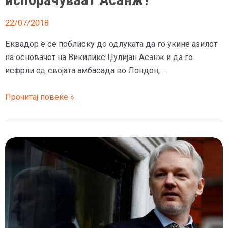
22/07/2018
Еквадор е се поблиску до одлуката да го укине азилот
на основачот на Викиликс Џулијан Асанж и да го
исфрли од својата амбасада во Лондон, …
(Во
Прочитај повеќе »
живо)
Британците
го
испорачуваат
Асанж?