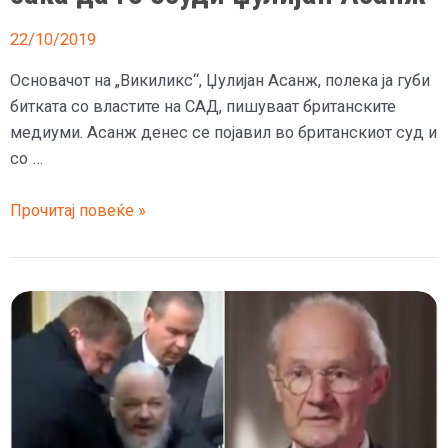
22/10/2019
Основачот на „Викиликс“, Џулијан Асанж, полека ја губи
битката со властите на САД, пишуваат британските
медиуми. Асанж денес се појавил во британскиот суд и
со …
(Видео)
Прочитај повеќе »
Судијата
по
секоја
цена
сака
да
го
осуди
Џулијан