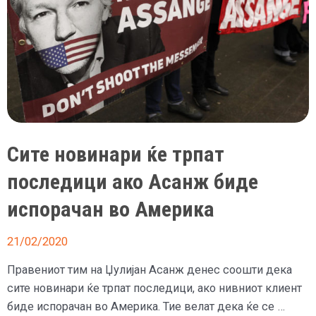
Сите новинари ќе трпат
последици ако Асанж биде
испорачан во Америка
21/02/2020
Правениот тим на Џулијан Асанж денес соошти дека
сите новинари ќе трпат последици, ако нивниот клиент
биде испорачан во Америка. Тие велат дека ќе се …