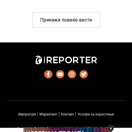
неколку
дена
ќе
Прикажи повеќе вести
го
испорача
Асанж?
Импресум
Маркетинг
Контакт
Услови за користење
Copyright © 2026 Reporter.mk | Member of Clip Media Group