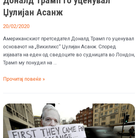
Доналд Трамп го уценувал
Џулијан Асанж
20/02/2020
Американскиот претседател Доналд Трамп го уценувал
основачот на „Викиликс“ Џулијан Асанж. Според
изјавата на еден од сведоците во судницата во Лондон,
Трамп му понудил на …
Доналд
Прочитај повеќе »
Трамп
го
уценувал
Џулијан
Асанж