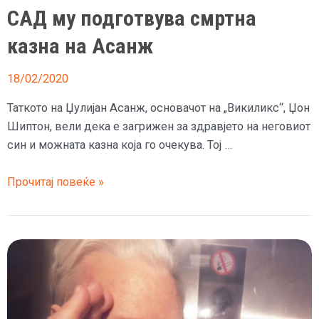
САД му подготвува смртна
казна на Асанж
18/02/2020
Таткото на Џулијан Асанж, основачот на „Викиликс“, Џон
Шиптон, вели дека е загрижен за здравјето на неговиот
син и можната казна која го очекува. Тој …
САД
Прочитај повеќе »
му
подготвува
смртна
казна
на
Асанж