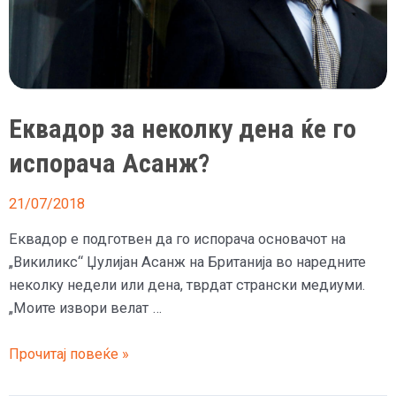
Еквадор за неколку дена ќе го
испорача Асанж?
21/07/2018
Еквадор е подготвен да го испорача основачот на
„Викиликс“ Џулијан Асанж на Британија во наредните
неколку недели или дена, тврдат странски медиуми.
„Моите извори велат …
Еквадор
Прочитај повеќе »
за