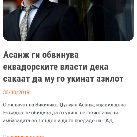
го
посети
Асанж
Асанж ги обвинува
еквадорските власти дека
сакаат да му го укинат азилот
30/10/2018
Основачот на Викиликс, Џулијан Асанж, изјавил дека
Еквадор се обидува да го укине неговиот азил во
амбасадата во Лондон и да го предаде на САД. …
Асанж
Прочитај повеќе »