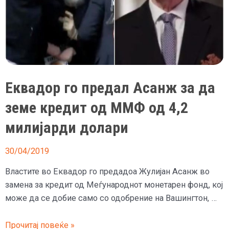
Еквадор го предал Асанж за да
земе кредит од ММФ од 4,2
милијарди долари
30/04/2019
Властите во Еквадор го предадоа Жулијан Асанж во
замена за кредит од Меѓународнот монетарен фонд, кој
може да се добие само со одобрение на Вашингтон, …
Еквадор
Прочитај повеќе »