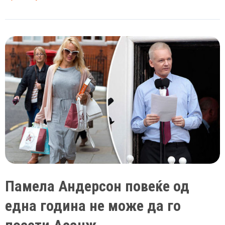
го
предал
Асанж
за
да
земе
кредит
од
ММФ
од
4,2
милијарди
долари
Памела Андерсон повеќе од
една година не може да го