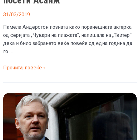
посети Асанж
31/03/2019
Памела Андерстон позната како поранешната актерка
од серијата „Чувари на плажата“, напишала на „Твитер“
дека и било забрането веќе повеќе од една година да
го …
Памела
Прочитај повеќе »
Андерсон
повеќе
од
една
година
не
може
да