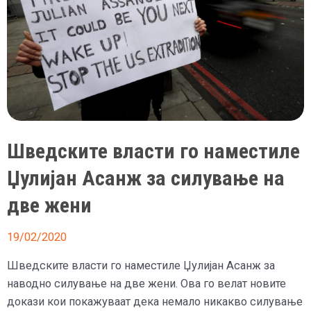
Шведските власти го наместиле
Џулијан Асанж за силување на
две жени
19/02/2020
Шведските власти го наместиле Џулијан Асанж за
наводно силување на две жени. Ова го велат новите
докази кои покажуваат дека немало никакво силување