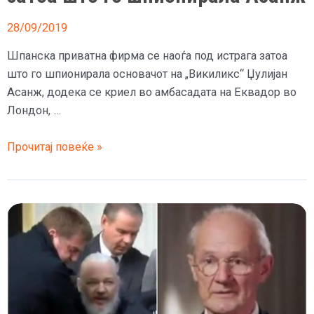
28/09/2019
Шпанска приватна фирма се наоѓа под истрага затоа
што го шпионирала основачот на „Викиликс“ Џулијан
Асанж, додека се криел во амбасадата на Еквадор во
Лондон, …
Шпанска
Прочитај повеќе »
фирма
под
истрага
затоа
што
го
шпионирала
Асанж