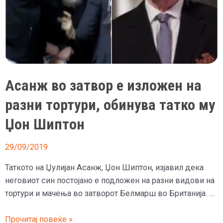
Асанж
Асанж во затвор е изложен на
разни тортури, обинува татко му
Џон Шиптон
29/09/2019
Таткото на Џулијан Асанж, Џон Шиптон, изјавил дека
неговиот син постојано е подложен на разни видови на
тортури и мачења во затворот Белмарш во Британија. …
Асанж
Прочитај повеќе »