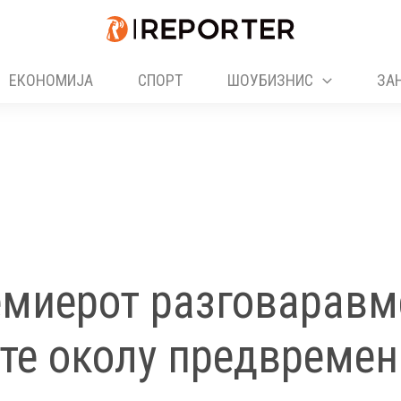
ЕКОНОМИЈА
СПОРТ
ШОУБИЗНИС
ЗА
емиерот разговаравм
те околу предвремен