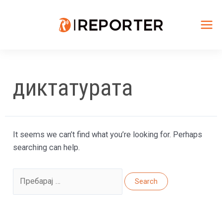
Skip
to
content
Mai
Me
диктатурата
It seems we can’t find what you’re looking for. Perhaps
searching can help.
Search
for: