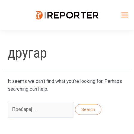
Skip
to
content
Mai
Me
другар
It seems we can’t find what you’re looking for. Perhaps
searching can help.
Search
for: